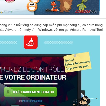
ống virus nổi tiếng có cung cấp miễn phí một công cụ có chức năng
cáo Adware trên máy tính Windows, với tên gọi Adware Removal Tool.