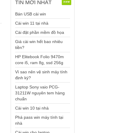
TIN
MỚI NHẤT
Bán USB cài win
Cài win 11 tại nhà
Cài đặt phần mềm đồ họa
Giá cài win hết bao nhiêu
tiền?
HP Elitebook Folio 9470m
core i5, ram 8g, ssd 256g
Vì sao nên vệ sinh máy tính
định kỳ?
Laptop Sony vaio PCG-
31211W nguyên tem hàng
chuẩn
Cài win 10 tại nhà
Phá pass win máy tính tại
nhà
Cài win cho laptop