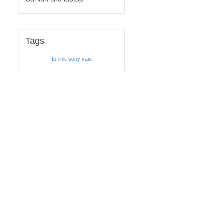
Tags
tp-link
sony vaio