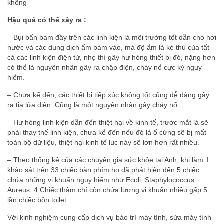
không
Hậu quả có thể xảy ra :
– Bụi bẩn bám đầy trên các linh kiện là môi trường tốt dẫn cho hơi
nước và các dung dịch ẩm bám vào, mà độ ẩm là kẻ thù của tất
cả các linh kiện điện tử, nhẹ thì gây hư hỏng thiết bị đó, nặng hơn
có thể là nguyên nhân gây ra chập điện, cháy nổ cực kỳ nguy
hiểm.
– Chưa kể đến, các thiết bị tiếp xúc không tốt cũng dễ dàng gây
ra tia lửa điện. Cũng là một nguyên nhân gây cháy nổ
– Hư hỏng linh kiện dẫn đến thiệt hại về kinh tế, trước mắt là sẽ
phải thay thế linh kiện, chưa kể đến nếu đó là ổ cứng sẽ bị mất
toàn bộ dữ liệu, thiệt hại kinh tế lúc này sẽ lơn hơn rất nhiều.
– Theo thống kê của các chuyên gia sức khỏe tại Anh, khi làm 1
khảo sát trên 33 chiếc bàn phím họ đã phát hiện đến 5 chiếc
chứa những vi khuẩn nguy hiểm như Ecoli, Staphylococcus
Aureus. 4 Chiếc thậm chí còn chứa lượng vi khuẩn nhiều gấp 5
lần chiếc bồn toilet.
Với kinh nghiệm cung cấp dịch vụ bảo trì máy tính, sửa máy tính