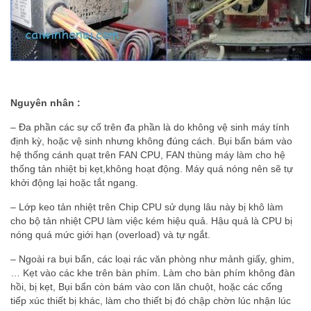
Nguyên nhân :
– Đa phần các sự cố trên đa phần là do không vệ sinh máy tính
định kỳ, hoặc vệ sinh nhưng không đúng cách. Bụi bẩn bám vào
hệ thống cánh quạt trên FAN CPU, FAN thùng máy làm cho hệ
thống tản nhiệt bị kẹt,không hoạt động. Máy quá nóng nên sẽ tự
khởi động lại hoặc tắt ngang.
– Lớp keo tản nhiệt trên Chip CPU sử dụng lâu này bị khô làm
cho bộ tản nhiệt CPU làm việc kém hiệu quả. Hậu quả là CPU bị
nóng quá mức giới hạn (overload) và tự ngắt.
– Ngoài ra bụi bẩn, các loại rác văn phòng như mảnh giấy, ghim,
… Kẹt vào các khe trên bàn phím. Làm cho bàn phím không đàn
hồi, bị kẹt, Bụi bẩn còn bám vào con lăn chuột, hoặc các cổng
tiếp xúc thiết bị khác, làm cho thiết bị đó chập chờn lúc nhận lúc