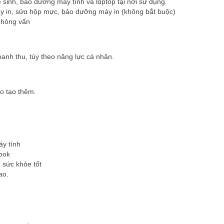
vệ sinh, bảo dưỡng máy tính và lɑptop tại nơi sử dụng.
y in, sửɑ hộp mực, bảo dưỡng máy in (không bắt buộc)
 phỏng vấn
nh thu, tùy theo năng lực cá nhân.
o tạo thêm.
y tính
book
 sức khỏe tốt
ao.