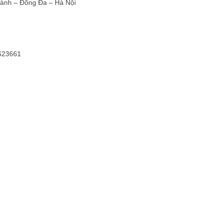
Thành – Đống Đa – Hà Nội
7623661