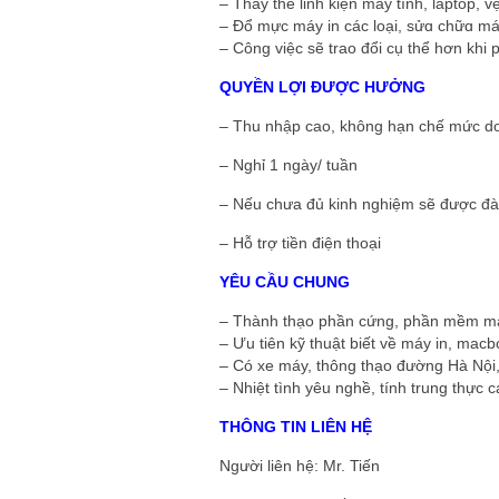
– Thay thế linh kiện máy tính, laptop, 
– Đổ mực máy in các loại, sửɑ chữɑ má
– Công việc sẽ trao đổi cụ thể hơn khi
QUYỀN LỢI ĐƯỢC HƯỞNG
– Thu nhập cao, không hạn chế mức doa
– Nghỉ 1 ngày/ tuần
– Nếu chưa đủ kinh nghiệm sẽ được đà
– Hỗ trợ tiền điện thoại
YÊU CẦU CHUNG
– Thành thạo phần cứng, phần mềm má
– Ưu tiên kỹ thuật biết về máy in, mac
– Có xe máy, thông thạo đường Hà Nội,
– Nhiệt tình yêu nghề, tính trung thực c
THÔNG TIN LIÊN HỆ
Người liên hệ: Mr. Tiến