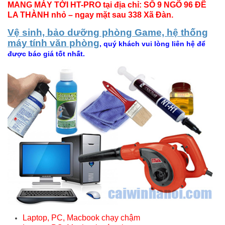
MANG MÁY TỚI HT-PRO tại địa chỉ: SỐ 9 NGÕ 96 ĐÊ
LA THÀNH nhỏ – ngay mặt sau 338 Xã Đàn.
Vệ sinh, bảo dưỡng phòng Game, hệ thống
máy tính văn phòng
, quý khách vui lòng liên hệ để
được báo giá tốt nhất.
Laptop, PC, Macbook chạy chậm