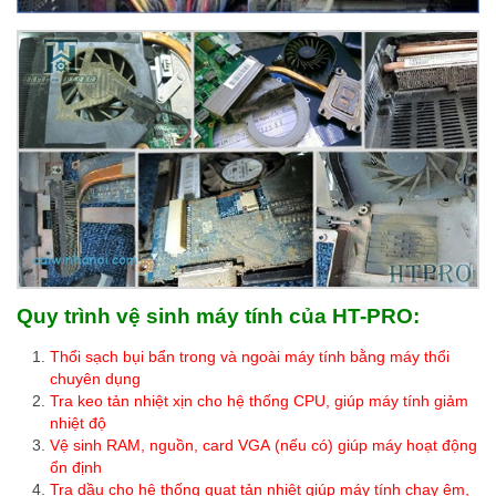
Quy trình vệ sinh máy tính của HT-PRO:
Thổi sạch bụi bẩn trong và ngoài máy tính bằng máy thổi
chuyên dụng
Tra keo tản nhiệt xịn cho hệ thống CPU, giúp máy tính giảm
nhiệt độ
Vệ sinh RAM, nguồn, card VGA (nếu có) giúp máy hoạt động
ổn định
Tra dầu cho hệ thống quạt tản nhiệt giúp máy tính chạy êm,