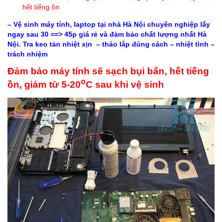
hết tiếng ồn
– Vệ sinh máy tính, laptop tại nhà Hà Nội chuyên nghiệp lấy
ngay sau 30 ==> 45p giá rẻ và đảm bảo chất lượng nhất Hà
Nội. Tra keo tản nhiệt xịn – tháo lắp đúng cách – nhiệt tình –
trách nhiệm
Đảm bảo máy tính sẽ sạch bụi bẩn, hết tiếng
o
ồn, giảm từ 5-20
C sau khi vệ sinh