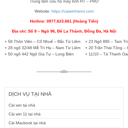
Trung tâm cứu hộ máy tính HT – PRO
Website:
https://caiwinhanoi.com
Hotline: 0977.623.661 (Hoàng Tiến)
Địa chỉ: Số 9 – Ngõ 96, Đê La Thành, Đống Đa, Hà Nội
+ 58 Thôn Viên – Cổ Nhuế – Bắc Từ Liêm
+ 23 Ngõ 885 – Tam Tr
+ 28 ngõ 32/48 Mễ Trì Hạ – Nam Từ Liêm
—
+ 20 Trần Thái Tông –
+ 50 ngõ 442 Ngô Gia Tự – Long Biên
+ 11/10 – Tả Thanh Oai
——————o0o——————
DỊCH
VỤ TẠI NHÀ
Cài win tại nhà
Cài win 11 tại nhà
Cài Macbook tại nhà