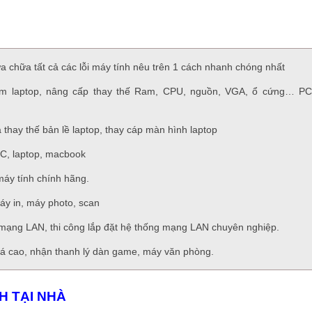
a chữa tất cả các lỗi máy tính nêu trên 1 cách nhanh chóng nhất
ím laptop, nâng cấp thay thế Ram, CPU, nguồn, VGA, ổ cứng… PC
thay thế bản lề laptop, thay cáp màn hình laptop
PC, laptop, macbook
máy tính chính hãng.
áy in, máy photo, scan
mạng LAN, thi công lắp đặt hệ thống mạng LAN chuyên nghiệp.
iá cao, nhận thanh lý dàn game, máy văn phòng.
H TẠI NHÀ