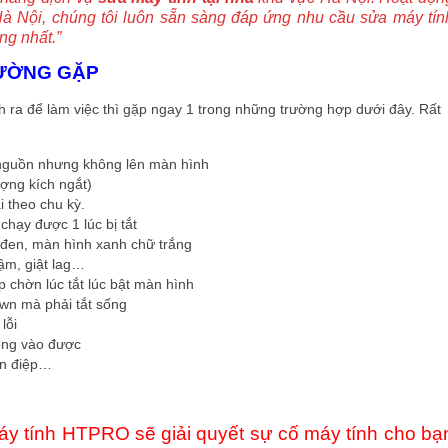
Hà Nội, chúng tôi luôn sẵn sàng đáp ứng nhu cầu sửa máy tín
ng nhất.”
HƯỜNG GẶP
 ra để làm việc thì gặp ngay 1 trong những trường hợp dưới đây. Rất
 nguồn nhưng không lên màn hình
tượng kích ngắt)
i theo chu kỳ.
 chạy được 1 lúc bị tắt
 đen, màn hình xanh chữ trắng
hậm, giật lag…
 chờn lúc tắt lúc bật màn hình
wn mà phải tắt sống
lỗi
ông vào được
án điệp…
y tính HTPRO sẽ giải quyết sự cố máy tính cho bạ