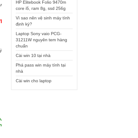
HP Elitebook Folio 9470m
ư
core i5, ram 8g, ssd 256g
Vì sao nên vệ sinh máy tính
I
định kỳ?
Laptop Sony vaio PCG-
31211W nguyên tem hàng
chuẩn
ý
Cài win 10 tại nhà
Phá pass win máy tính tại
nhà
Cài win cho laptop
,
n