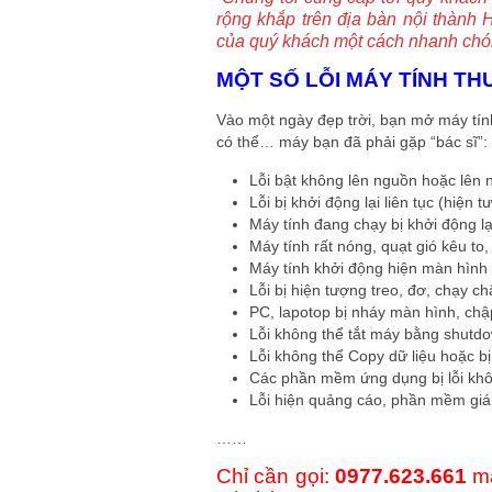
rộng khắp trên địa bàn nội thành 
của quý khách một cách nhanh chó
MỘT SỐ LỖI MÁY TÍNH T
Vào một ngày đẹp trời, bạn mở máy tính
có thể… máy bạn đã phải gặp “bác sĩ”:
Lỗi bật không lên nguồn hoặc lên
Lỗi bị khởi động lại liên tục (hiện 
Máy tính đang chạy bị khởi động lạ
Máy tính rất nóng, quạt gió kêu to,
Máy tính khởi động hiện màn hình
Lỗi bị hiện tượng treo, đơ, chạy c
PC, lapotop bị nháy màn hình, chập
Lỗi không thể tắt máy bằng shutdo
Lỗi không thể Copy dữ liệu hoặc bị 
Các phần mềm ứng dụng bị lỗi kh
Lỗi hiện quảng cáo, phần mềm gi
……
Chỉ cần gọi:
0977.623.661
má