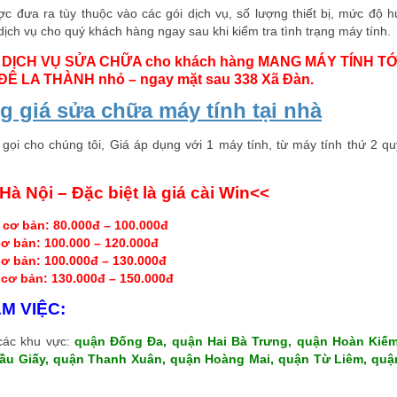
c đưa ra tùy thuộc vào các gói dịch vụ, số lượng thiết bị, mức độ h
 dịch vụ cho quý khách hàng ngay sau khi kiểm tra tình trạng máy tính.
Í DỊCH VỤ SỬA CHỮA cho khách hàng MANG MÁY TÍNH TỚ
6 ĐÊ LA THÀNH nhỏ – ngay mặt sau 338 Xã Đàn.
g giá sửa chữa máy tính tại nhà
 gọi cho chúng tôi, Giá áp dụng với 1 máy tính, từ máy tính thứ 2 qu
Hà Nội – Đặc biệt là giá cài Win<<
 cơ bản: 80.000đ – 100.000đ
cơ bản: 100.000 – 120.000đ
cơ bản: 100.000đ – 130.000đ
 cơ bản: 130.000đ – 150.000đ
ÀM VIỆC:
ác khu vực:
quận Đống Đa, quận Hai Bà Trưng, quận Hoàn Kiếm
ầu Giấy, quận Thanh Xuân, quận Hoàng Mai, quận Từ Liêm, quậ