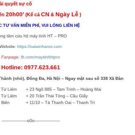
ải quyết sự cố
20h00′
CN
Ngày Lễ
ến
(Kể cả
&
)
 TƯ VẤN MIỄN PHÍ, VUI LÒNG LIÊN HỆ
ung tâm cứu hộ máy tính HT – PRO
Website:
https://caiwinhanoi.com
Fanpage:
fb.com/maytinhhtpro
Hotline: 0977.623.661
 Thành (nhỏ), Đống Đa, Hà Nội – Ngay mặt sau số 338 Xã Đàn
 Từ Liêm
+ 23 Ngõ 885 – Tam Trinh – Hoàng Mai
 Từ Liêm
——
+ 20 Trần Thái Tông – Cầu Giấy
 Biên
+ 11/10 – Tả Thanh Oai – Thanh Trì
——————o0o——————