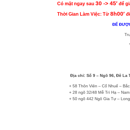
30 -> 45′
Có mặt ngay sau
để gi
8h00′
Thời Gian Làm Việc: Từ
đ
ĐỂ ĐƯỢC
Tr
Địa chỉ: Số 9 – Ngõ 96, Đê La
+ 58 Thôn Viên – Cổ Nhuế – Bắc
+ 28 ngõ 32/48 Mễ Trì Hạ – Nam
+ 50 ngõ 442 Ngô Gia Tự – Long