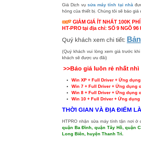
Giá Dịch vụ
sửa máy tính tại nhà
đượ
hỏng của thiết bị. Chúng tôi sẽ báo giá
GIẢM GIÁ ÍT NHẤT 100K PH
HT-PRO tại địa chỉ: SỐ 9 NGÕ 9
Bản
Quý khách xem chi tiết:
(Quý khách vui lòng xem giá trước khi
khách sẽ được ưu đãi)
>>Báo giá luôn rẻ nhất nhì 
Win XP + Full Driver + Ứng dụng
Win 7 + Full Driver + Ứng dụng 
Win 8 + Full Driver + Ứng dụng 
Win 10 + Full Driver + Ứng dụng
THỜI GIAN VÀ ĐỊA ĐIỂM L
HTPRO nhận sửa máy tính tận nơi ở c
quận Ba Đình, quận Tây Hồ, quận C
Long Biên, huyện Thanh Trì.