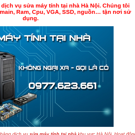
ịch vụ sửa máy tính tại nhà Hà Nội. Chúng tôi
 main, Ram, Cpu, VGA, SSD, nguồn… tận nơi sử
dụng.
 hàng dịch vụ
sửa máy tính tại nhà
khu vực Hà Nội. Hoạt độn