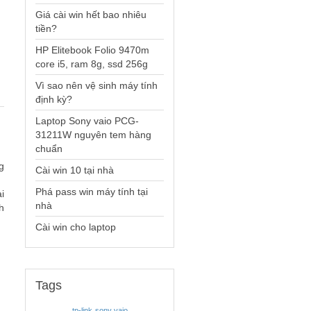
Giá cài win hết bao nhiêu
tiền?
HP Elitebook Folio 9470m
core i5, ram 8g, ssd 256g
Vì sao nên vệ sinh máy tính
định kỳ?
Laptop Sony vaio PCG-
31211W nguyên tem hàng
chuẩn
g
Cài win 10 tại nhà
Phá pass win máy tính tại
i
nhà
h
Cài win cho laptop
Tags
tp-link
sony vaio