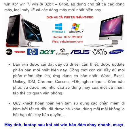
win Xp/ win 7/ win 8/ 32bit – 64bit, áp dụng cho tất cả các dòng
máy, loại máy kể cả các dòng máy mới nhất hiện nay.
Bản win được cài đặt đầy đủ driver cần thiết, được update
phiên bản mới nhất hiện nay. Đồng thời còn cài đầy đủ mọi
phần mềm tiện ích, ứng dụng cơ bản nhất: Word, Excel,
Unikey, IDM, Chrome, Coccoc, FDF, nghe nhạc…. Đảm bảo
phục vụ được mọi nhu cầu sử dụng máy của một cá nhân,
tập thể cơ quan văn phòng.
Quý khách hoàn toàn yên tâm sử dụng các phần mềm đi
kèm bởi tất cả đều đã được bẻ khóa, dùng mãi mãi không lo
hết hạn đòi key bản quyền…
Máy tính, laptop sau khi cài win bảo đảm chạy nhanh, mượt,