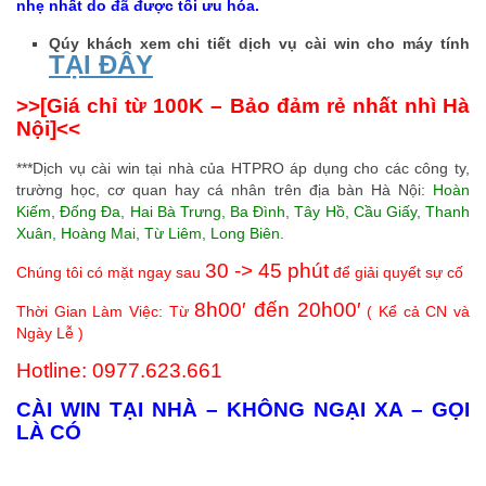
nhẹ nhất do đã được tối ưu hóa.
Qúy khách xem chi tiết dịch vụ cài win cho máy tính
TẠI ĐÂY
>>[Giá chỉ từ 100K – Bảo đảm rẻ nhất nhì Hà
Nội]<<
***Dịch vụ cài win tại nhà của HTPRO áp dụng cho các công ty,
trường học, cơ quan hay cá nhân trên địa bàn Hà Nội:
Hoàn
Kiếm, Đống Đa, Hai Bà Trưng, Ba Đình, Tây Hồ, Cầu Giấy, Thanh
Xuân, Hoàng Mai, Từ Liêm, Long Biên
.
30 -> 45 phút
Chúng tôi có mặt ngay sau
để giải quyết sự cố
8h00′ đến 20h00′
Thời Gian Làm Việc: Từ
( Kể cả CN và
Ngày Lễ )
Hotline: 0977.623.661
CÀI WIN TẠI NHÀ – KHÔNG NGẠI XA – GỌI
LÀ CÓ