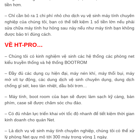
tiền hơn.
– Chỉ cần bỏ ra 1 chi phí nhỏ cho dịch vụ vệ sinh máy tính chuyên
nghiệp của chúng tôi, bạn có thể tiết kiệm 1 số tiền lớn nếu phải
sửa chữa máy tính hư hỏng sau này nếu như máy tính bạn không
được bảo trì đúng cách.
VỀ HT-PRO…
– Chúng tôi có kinh nghiệm vệ sinh các hệ thống các phòng net
kiểu truyền thống và hệ thống BOOTROM
– Đầy đủ các dụng cụ hiện đại, máy nén khí, máy thổi bụi, máy
mở vít tự động, các dung dịch vệ sinh chuyên dụng, dung dịch
chống gỉ sét, keo tản nhiệt, dầu bôi trơn…
– Máy tính, boot room của bạn sẽ được làm sạch kỹ càng, bàn
phím, case sẽ được chăm sóc chu đáo.
– Có đủ nhân lực triển khai với tốc độ nhanh để tiết kiệm thời gian
kinh doanh cho quán Net.
– Là dịch vụ vệ sinh máy tính chuyên nghiệp, chúng tôi có thể xử
lý phòng Net quy mô tới 300 máy trong vòng 1 ngày.